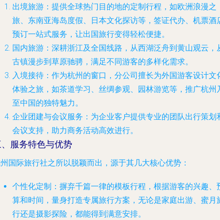
出境旅游
：提供全球热门目的地的定制行程，如欧洲浪漫之
旅、东南亚海岛度假、日本文化探访等，签证代办、机票酒
预订一站式服务，让出国旅行变得轻松便捷。
国内旅游
：深耕浙江及全国线路，从西湖泛舟到黄山观云，
古镇漫步到草原驰骋，满足不同游客的多样化需求。
入境接待
：作为杭州的窗口，分公司擅长为外国游客设计文
体验之旅，如茶道学习、丝绸参观、园林游览等，推广杭州
至中国的独特魅力。
企业团建与会议服务
：为企业客户提供专业的团队出行策划
会议支持，助力商务活动高效进行。
三、服务特色与优势
杭州国际旅行社之所以脱颖而出，源于其几大核心优势：
个性化定制
：摒弃千篇一律的模板行程，根据游客的兴趣、
算和时间，量身打造专属旅行方案，无论是家庭出游、蜜月
行还是摄影探险，都能得到满意安排。