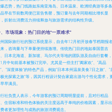
火爆态势，热门线路如东南亚海岛、日本温泉、欧洲经典游等多
产品早在节前数周便已宣告售罄，预订量与去年同期相比增长显
著，折射出消费活力持续释放与旅游需求的结构性升级。
一、市场现象：热门目的地“一票难求”
杭州国际旅行社的预订系统显示，自去年12月初开放春节档期报
以来，咨询量与下单量便持续激增。传统热门目的地如泰国普吉
岛、日本北海道、新加坡、马尔代夫等地的团队游及自由行套餐
1月中旬前基本被预订完毕。尤其是一些主打“阖家欢”、“高品
”、“深度体验”的特色产品，例如“日本本州温泉美食7日之旅”、“
欧极光探索之旅”等，因其行程设计契合家庭出游与个性化需求，
是早早满员。
旅行社负责人表示，今年游客的预订周期明显提前，且对行程品
质、住宿标准和特色体验的关注度远高于单纯的价格因素，显示
消费者更加理性与成熟的旅游消费观念。