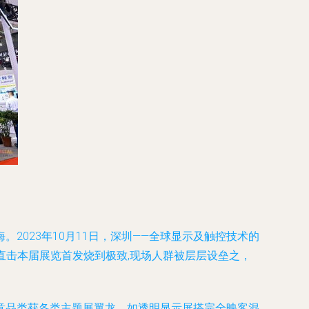
023年10月11日，深圳——全球显示及触控技术的
直击本届展览首发烧到极致,现场人群被层层设垒之，
意品类获各类主题展翼龙，如透明显示屏搭完全映客混