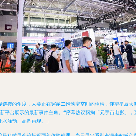
链接的角度，人类正在穿越二维狭窄空间的桎梏，仰望星辰大海。2
新平台展示的最新事件主角。#序幕热议飘掬「元宇宙电影」，
汗水涌动、高潮再现。」
阶段科技展会论坛近两年体验机遇，当日展出系列充满未知感创