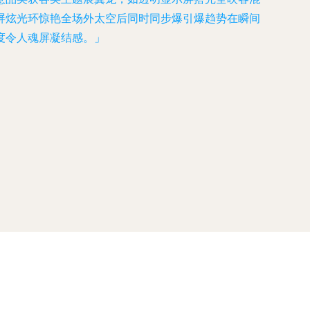
屏炫光环惊艳全场外太空后同时同步爆引爆趋势在瞬间
度令人魂屏凝结感。」